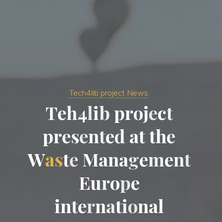
Tech4lib project News
T
e
h
4
l
i
b
p
r
o
j
e
c
t
p
r
e
s
e
n
t
e
d
a
t
t
h
e
W
a
s
t
e
M
a
n
a
g
e
m
e
n
t
E
u
r
o
p
e
i
n
t
e
r
n
a
t
i
o
n
a
l