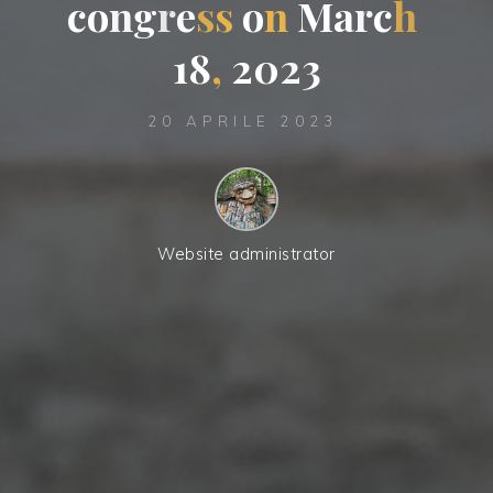
c
o
n
g
r
e
s
s
o
n
M
a
r
c
h
1
8
,
2
0
2
3
20 APRILE 2023
Website administrator